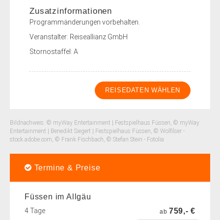
Zusatzinformationen
Programmänderungen vorbehalten.
Veranstalter: Reiseallianz GmbH
Stornostaffel: A
REISEDATEN WÄHLEN
Bildnachweis: © myWay Entertainment | Festspielhaus Füssen, © myWay
Entertainment | Benedikt Siegert | Festspielhaus Füssen, © Wolfilser -
stock.adobe.com, © Frank Fischbach, © Stefan Stein - Fotolia
Termine & Preise
Füssen im Allgäu
4 Tage
759,- €
ab