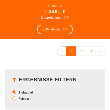
7 Tage ab
1.349,- €
Doppelzimmer, HP
ZUM ANGEBOT
1
2
3
ERGEBNISSE FILTERN
Zielgebiet
Reiseart